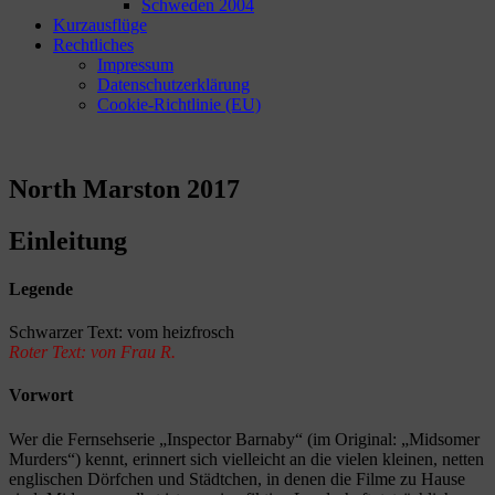
Schweden 2004
Kurzausflüge
Rechtliches
Impressum
Datenschutzerklärung
Cookie-Richtlinie (EU)
North Marston 2017
Einleitung
Legende
Schwar­zer Text: vom heizfrosch
Roter Text: von Frau R.
Vorwort
Wer die Fern­seh­se­rie „Inspec­tor Barnaby“ (im Ori­gi­nal: „Mid­so­mer
Mur­ders“) kennt, erin­nert sich viel­leicht an die vie­len klei­nen, net­ten
eng­li­schen Dörf­chen und Städt­chen, in denen die Filme zu Hause