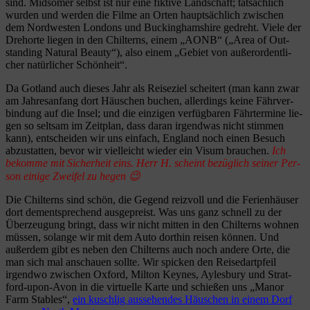
sind. Mid­so­mer selbst ist nur eine fik­tive Land­schaft; tat­säch­lich
wur­den und wer­den die Filme an Orten haupt­säch­lich zwi­schen
dem Nord­wes­ten Lon­dons und Buck­ing­ham­shire gedreht. Viele der
Dreh­orte lie­gen in den Chil­terns, einem „AONB“ („Area of Out­
stan­ding Natu­ral Beauty“), also einem „Gebiet von außer­or­dent­li­
cher natür­li­cher Schönheit“.
Da Got­land auch die­ses Jahr als Rei­se­ziel schei­tert (man kann zwar
am Jah­res­an­fang dort Häus­chen buchen, aller­dings keine Fähr­ver­
bin­dung auf die Insel; und die ein­zi­gen ver­füg­ba­ren Fähr­ter­mine lie­
gen so selt­sam im Zeit­plan, dass daran irgend­was nicht stim­men
kann), ent­schei­den wir uns ein­fach, Eng­land noch einen Besuch
abzu­stat­ten, bevor wir viel­leicht wie­der ein Visum brau­chen.
Ich
bekomme mit Sicher­heit eins. Herr H. scheint bezüg­lich sei­ner Per­
son einige Zwei­fel zu hegen 😉
Die Chil­terns sind schön, die Gegend reiz­voll und die Feri­en­häu­ser
dort dem­entspre­chend aus­ge­preist. Was uns ganz schnell zu der
Über­zeu­gung bringt, dass wir nicht mit­ten in den Chil­terns woh­nen
müs­sen, solange wir mit dem Auto dort­hin rei­sen kön­nen. Und
außer­dem gibt es neben den Chil­terns auch noch andere Orte, die
man sich mal anschauen sollte. Wir spi­cken den Rei­se­dart­pfeil
irgendwo zwi­schen Oxford, Mil­ton Keynes, Ayl­es­bury und Strat­
ford-upon-Avon in die vir­tu­elle Karte und schie­ßen uns „Manor
Farm Sta­bles“,
ein kusch­lig aus­se­hen­des Häus­chen in einem Dorf