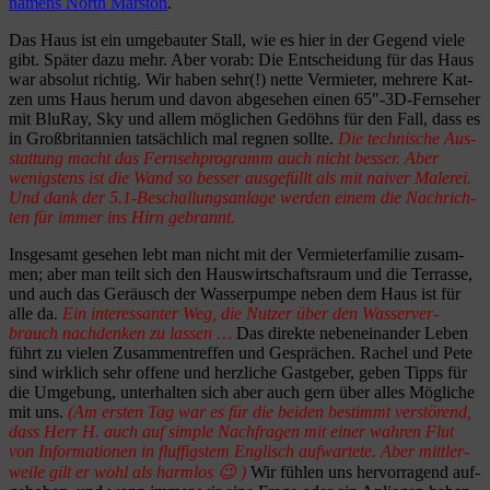
namens North Mar­s­ton
.
Das Haus ist ein umge­bau­ter Stall, wie es hier in der Gegend viele
gibt. Spä­ter dazu mehr. Aber vorab: Die Ent­schei­dung für das Haus
war abso­lut rich­tig. Wir haben sehr(!) nette Ver­mie­ter, meh­rere Kat­
zen ums Haus herum und davon abge­se­hen einen 65″-3D-Fernseher
mit Blu­Ray, Sky und allem mög­li­chen Gedöhns für den Fall, dass es
in Groß­bri­tan­nien tat­säch­lich mal reg­nen sollte.
Die tech­ni­sche Aus­
stat­tung macht das Fern­seh­pro­gramm auch nicht bes­ser. Aber
wenigs­tens ist die Wand so bes­ser aus­ge­füllt als mit nai­ver Male­rei.
Und dank der 5.1‑Beschallungsanlage wer­den einem die Nach­rich­
ten für immer ins Hirn gebrannt.
Ins­ge­samt gese­hen lebt man nicht mit der Ver­mie­ter­fa­mi­lie zusam­
men; aber man teilt sich den Haus­wirt­schafts­raum und die Ter­rasse,
und auch das Geräusch der Was­ser­pumpe neben dem Haus ist für
alle da.
Ein inter­es­san­ter Weg, die Nut­zer über den Was­ser­ver­
brauch nach­den­ken zu las­sen …
Das direkte neben­ein­an­der Leben
führt zu vie­len Zusam­men­tref­fen und Gesprä­chen. Rachel und Pete
sind wirk­lich sehr offene und herz­li­che Gast­ge­ber, geben Tipps für
die Umge­bung, unter­hal­ten sich aber auch gern über alles Mög­li­che
mit uns.
(Am ers­ten Tag war es für die bei­den bestimmt ver­stö­rend,
dass Herr H. auch auf simple Nach­fra­gen mit einer wah­ren Flut
von Infor­ma­tio­nen in fluf­figs­tem Eng­lisch auf­war­tete. Aber mitt­ler­
weile gilt er wohl als harm­los 😉 )
Wir füh­len uns her­vor­ra­gend auf­