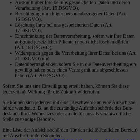
Aus­kunft über Ihre bei uns gespei­cher­ten Daten und deren
Ver­ar­bei­tung (Art. 15 DSGVO),
Berich­ti­gung unrich­ti­ger per­so­nen­be­zo­ge­ner Daten (Art.
16 DSGVO),
Löschung Ihrer bei uns gespei­cher­ten Daten (Art.
17 DSGVO),
Ein­schrän­kung der Daten­ver­ar­bei­tung, sofern wir Ihre Daten
auf­grund gesetz­li­cher Pflich­ten noch nicht löschen dür­fen
(Art. 18 DSGVO),
Wider­spruch gegen die Ver­ar­bei­tung Ihrer Daten bei uns (Art.
21 DSGVO) und
Daten­über­trag­bar­keit, sofern Sie in die Daten­ver­ar­bei­tung ein­
ge­wil­ligt haben oder einen Ver­trag mit uns abge­schlos­sen
haben (Art. 20 DSGVO).
Sofern Sie uns eine Ein­wil­li­gung erteilt haben, kön­nen Sie diese
jeder­zeit mit Wir­kung für die Zukunft widerrufen.
Sie kön­nen sich jeder­zeit mit einer Beschwerde an eine Auf­sichts­be­
hörde wen­den, z. B. an die zustän­dige Auf­sichts­be­hörde des Bun­
des­lands Ihres Wohn­sit­zes oder an die für uns als ver­ant­wort­li­che
Stelle zustän­dige Behörde.
Eine Liste der Auf­sichts­be­hör­den (für den nicht­öf­fent­li­chen Bereich)
mit Anschrift fin­den Sie unter: