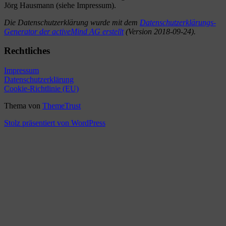
Jörg Haus­mann (siehe Impressum).
Die Daten­schutz­er­klä­rung wurde mit dem
Daten­schutz­er­klä­rungs-
Gene­ra­tor der active­Mind AG erstellt
(Ver­sion 2018-09-24).
Rechtliches
Impres­sum
Daten­schutz­er­klä­rung
Coo­kie-Richt­li­nie (EU)
Thema von
ThemeTrust
Stolz präsentiert von WordPress