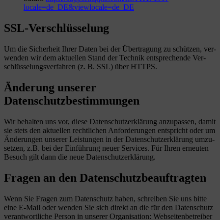
locale=de_DE&viewlocale=de_DE
SSL-Verschlüsselung
Um die Sicher­heit Ihrer Daten bei der Über­tra­gung zu schüt­zen, ver­
wen­den wir dem aktu­el­len Stand der Tech­nik ent­spre­chende Ver­
schlüs­se­lungs­ver­fah­ren (z. B. SSL) über HTTPS.
Änderung unserer
Datenschutzbestimmungen
Wir behal­ten uns vor, diese Daten­schutz­er­klä­rung anzu­pas­sen, damit
sie stets den aktu­el­len recht­li­chen Anfor­de­run­gen ent­spricht oder um
Ände­run­gen unse­rer Leis­tun­gen in der Daten­schutz­er­klä­rung umzu­
set­zen, z.B. bei der Ein­füh­rung neuer Ser­vices. Für Ihren erneu­ten
Besuch gilt dann die neue Datenschutzerklärung.
Fragen an den Datenschutzbeauftragten
Wenn Sie Fra­gen zum Daten­schutz haben, schrei­ben Sie uns bitte
eine E‑Mail oder wen­den Sie sich direkt an die für den Daten­schutz
ver­ant­wort­li­che Per­son in unse­rer Orga­ni­sa­tion: Web­sei­ten­be­trei­ber