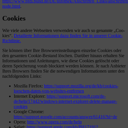
https://www.bfdi.bund.de/DE/Infothek/Anschriften_Links/anschriften
node.html
.
Cookies
Wie viele andere Web­sei­ten ver­wen­den wir auch so genannte „Coo­
kies“.
Detail­ierte Infor­ma­tio­nen dazu fin­den Sie in unse­rer Cookie-
Richtlinie.
Sie kön­nen über Ihre Brow­ser­ein­stel­lun­gen ein­zelne Coo­kies oder
den gesam­ten Coo­kie-Bestand löschen. Dar­über hin­aus erhal­ten Sie
Infor­ma­tio­nen und Anlei­tun­gen, wie diese Coo­kies gelöscht oder
deren Spei­che­rung vorab blo­ckiert wer­den kön­nen. Je nach Anbie­ter
Ihres Brow­sers fin­den Sie die not­wen­di­gen Infor­ma­tio­nen unter den
nach­fol­gen­den Links:
Mozilla Fire­fox:
https://support.mozilla.org/de/kb/cookies-
loeschen-daten-von-websites-entfernen
Inter­net Explo­rer:
https://support.microsoft.com/de-
de/help/17442/windows-internet-explorer-delete-manage-
cookies
Google Chrome:
https://support.google.com/accounts/answer/61416?hl=de
Opera:
http://www.opera.com/de/help
Safari:
https://support.apple.com/kb/PH17191?