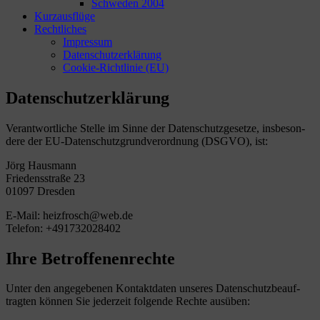
Schweden 2004
Kurzausflüge
Rechtliches
Impressum
Datenschutzerklärung
Cookie-Richtlinie (EU)
Datenschutzerklärung
Ver­ant­wort­li­che Stelle im Sinne der Daten­schutz­ge­setze, ins­be­son­
dere der EU-Daten­schutz­grund­ver­ord­nung (DSGVO), ist:
Jörg Haus­mann
Frie­dens­straße 23
01097 Dresden
E‑Mail: heizfrosch@web.de
Tele­fon: +491732028402
Ihre Betroffenenrechte
Unter den ange­ge­be­nen Kon­takt­da­ten unse­res Daten­schutz­be­auf­
trag­ten kön­nen Sie jeder­zeit fol­gende Rechte ausüben: