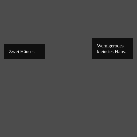
Wer­ni­ge­ro­des
Zwei Häu­ser.
kleins­tes Haus.