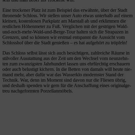
Eine tro­cke­ner Platz ist zum Bei­spiel das erwähnte, über der Stadt
thro­nende Schloss. Wir stel­len unser Auto etwas unter­halb auf einem
klei­nen, kos­ten­lo­sen Park­platz am Mar­stall ab und erklim­men die
rest­li­chen Höhen­me­ter zu Fuß. Ver­gli­chen mit der gest­ri­gen Wald-
und-noch-mehr-Wald-und-Berge-Tour hal­ten sich die Stra­pa­zen in
Gren­zen, und so kön­nen wir erst­mal ent­spannt die Aus­sicht vom
Schloss­hof über die Stadt genie­ßen – es hat auf­ge­hört zu tröpfeln!
Das Schloss selbst lässt sich auch besich­ti­gen, zahl­rei­che Räume in
stil­vol­ler Aus­stat­tung aus der Zeit um den Wech­sel vom neun­zehn­
ten zum zwan­zigs­ten Jahr­hun­dert las­sen uns ehr­fürch­tig erschau­ern
oder auch belus­tigt kichern. In die Bet­ten von damals will heute nie­
mand mehr, aber dafür war das Was­ser­klo moderns­ter Stand der
Tech­nik. War, denn im Moment sind davon nur die Flie­sen übrig,
und des­halb spen­den wir gern für die Anschaf­fung eines ori­gi­nal­ge­
treu nach­ge­form­ten Porzellanmöbels.