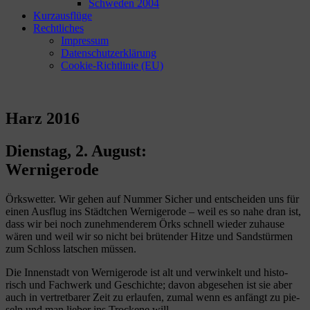
Schweden 2004
Kurzausflüge
Rechtliches
Impressum
Datenschutzerklärung
Cookie-Richtlinie (EU)
Harz 2016
Dienstag, 2. August:
Wernigerode
Örks­wet­ter. Wir gehen auf Num­mer Sicher und ent­schei­den uns für
einen Aus­flug ins Städt­chen Wer­ni­ge­rode – weil es so nahe dran ist,
dass wir bei noch zuneh­men­de­rem Örks schnell wie­der zuhause
wären und weil wir so nicht bei brü­ten­der Hitze und Sand­stür­men
zum Schloss lat­schen müssen.
Die Innen­stadt von Wer­ni­ge­rode ist alt und ver­win­kelt und his­to­
risch und Fach­werk und Geschichte; davon abge­se­hen ist sie aber
auch in ver­tret­ba­rer Zeit zu erlau­fen, zumal wenn es anfängt zu pie­
seln und man lie­ber ins Tro­ckene will.