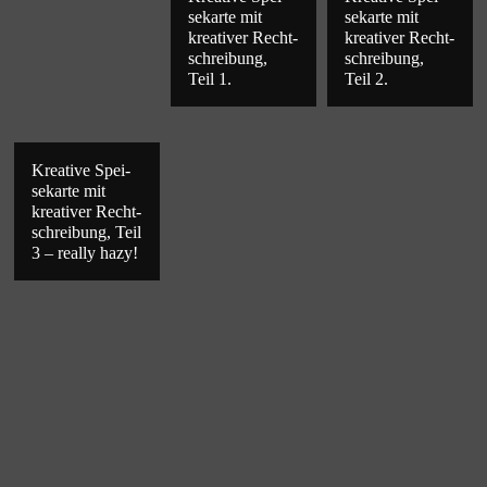
se­karte mit
se­karte mit
krea­ti­ver Recht­
krea­ti­ver Recht­
schrei­bung,
schrei­bung,
Teil 1.
Teil 2.
Krea­tive Spei­
se­karte mit
krea­ti­ver Recht­
schrei­bung, Teil
3 – really hazy!