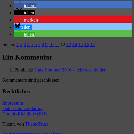
tei­len
tei­len
mer­ken
tei­len
tei­len
Seiten:
1
2
3
4
5
6
7
8
9
10
11
12
13
14
15
16
17
Ein Kommentar
Pingback:
Harz Sommer 2016 - heizfroschbilder
Kommentare sind geschlossen.
Rechtliches
Impres­sum
Daten­schutz­er­klä­rung
Coo­kie-Richt­li­nie (EU)
Thema von
ThemeTrust