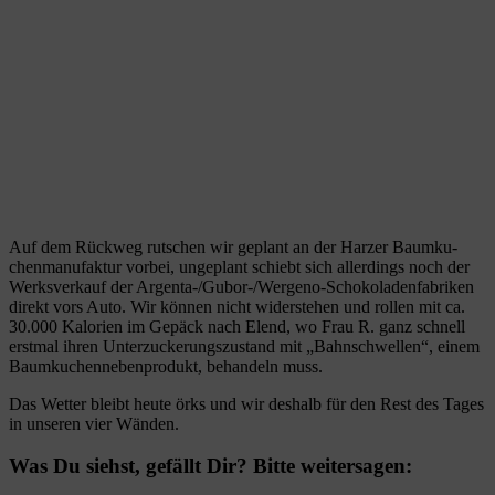
Auf dem Rück­weg rut­schen wir geplant an der Har­zer Baum­ku­
chen­ma­nu­fak­tur vor­bei, unge­plant schiebt sich aller­dings noch der
Werks­ver­kauf der Argenta-/Gu­bor-/Wer­geno-Scho­ko­la­den­fa­bri­ken
direkt vors Auto. Wir kön­nen nicht wider­ste­hen und rol­len mit ca.
30.000 Kalo­rien im Gepäck nach Elend, wo Frau R. ganz schnell
erst­mal ihren Unter­zu­cke­rungs­zu­stand mit „Bahn­schwel­len“, einem
Baum­ku­chen­ne­ben­pro­dukt, behan­deln muss.
Das Wet­ter bleibt heute örks und wir des­halb für den Rest des Tages
in unse­ren vier Wänden.
Was Du siehst, gefällt Dir? Bitte weitersagen: